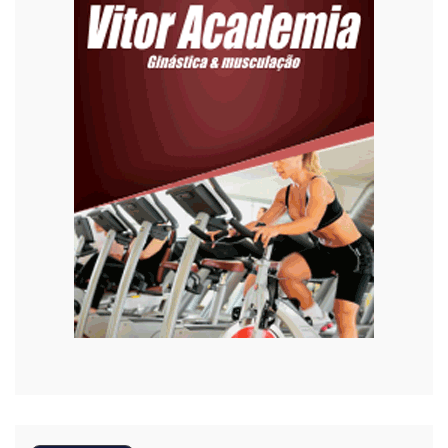
Emprego
Esporte
Habitação
Justiça
Meio Ambiente
Moda
Mundo
Música
Oportunidades
Polícia
Política