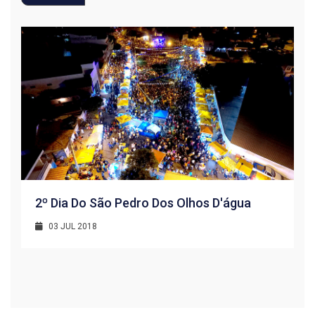
2º Dia Do São Pedro Dos Olhos D'água
03 JUL 2018
R
1