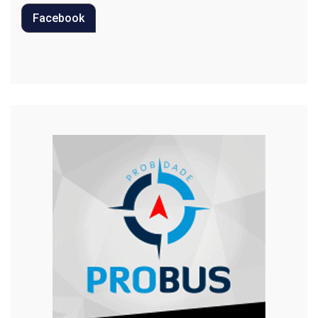
Facebook
Regional
Religião
Saúde
Segurança
Tecnologia
Trânsito
Urgente
Violência