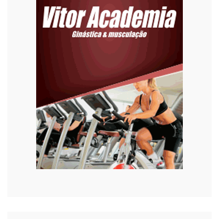
Emprego
Esporte
Habitação
Justiça
Meio Ambiente
Moda
Mundo
Música
Oportunidades
Polícia
Política