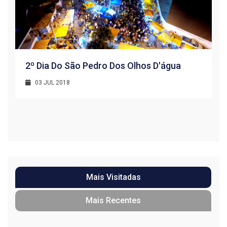
2º Dia Do São Pedro Dos Olhos D'água
03 JUL 2018
R
1
Mais Visitadas
Mais Recentes