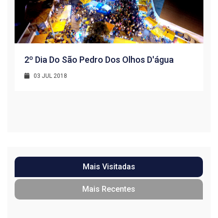
2º Dia Do São Pedro Dos Olhos D'água
03 JUL 2018
R
1
Mais Visitadas
Mais Recentes