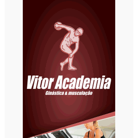
Diversão
Economia
Editoriais
Educação
Eleições 2022
Emprego
Esporte
Habitação
Justiça
Meio Ambiente