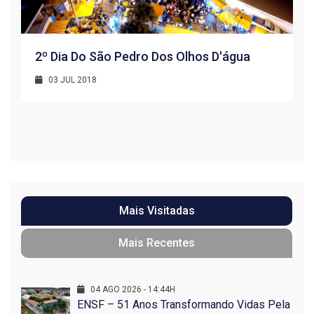
2º Dia Do São Pedro Dos Olhos D'água
03 JUL 2018
R
1
Mais Visitadas
Mais Recentes
04 AGO 2026 - 14:44H
ENSF – 51 Anos Transformando Vidas Pela