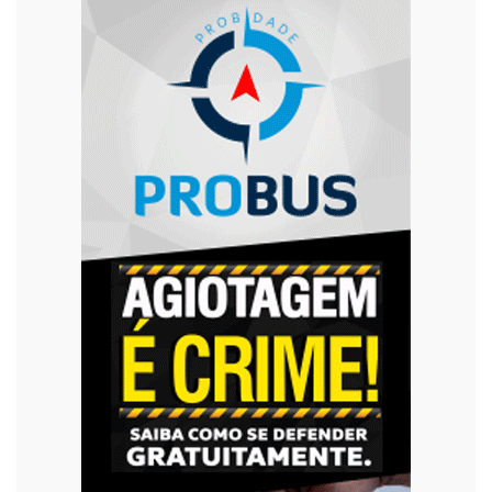
Trânsito
Urgente
Violência