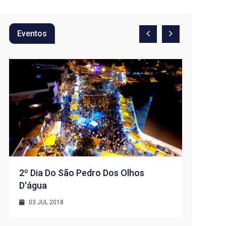
Eventos
2º Dia Do São Pedro Dos Olhos
D'água
1º Dia -
D’água
03 JUL 2018
01 JUL 