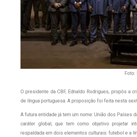
Foto:
O presidente da CBF, Ednaldo Rodrigues, propôs a cr
de língua portuguesa. A proposição foi feita nesta sext
A futura entidade já tem um nome: União dos Países 
1º Dia - São Pedro Do Ba
D’água
caráter global, que tem como objetivo projetar int
respaldada em dois elementos culturais: futebol e a l
01 JUL 2018