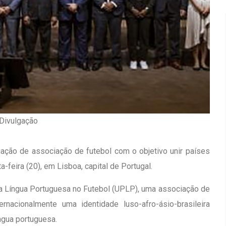
 Divulgação
iação de associação de futebol com o objetivo unir países
a-feira (20), em Lisboa, capital de Portugal.
da Língua Portuguesa no Futebol (UPLP), uma associação de
Inauguração Da Franquia HINODE
irro Olhos
CENTER Em Brumado
ernacionalmente uma identidade luso-afro-ásio-brasileira
íngua portuguesa.
09 JAN 2018