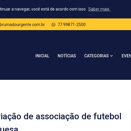
tinuar a navegar, você está de acordo com isso.
Saber mais.
brumadourgente.com.br
77 99871-2500
CATEGORIAS
INICIAL
NOTÍCIAS
EVE
iação de associação de futebol
guesa