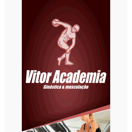
Diversão
Economia
Editoriais
Educação
Eleições 2022
Emprego
Esporte
Habitação
Justiça
Meio Ambiente