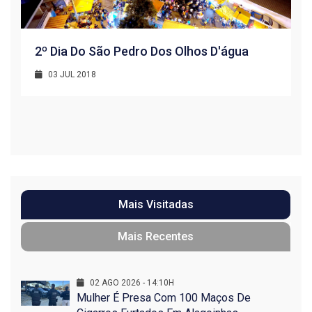
2º Dia Do São Pedro Dos Olhos D'água
03 JUL 2018
R
1
Mais Visitadas
Mais Recentes
02 AGO 2026 - 14:10H
Mulher É Presa Com 100 Maços De