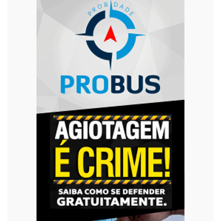
Trânsito
Urgente
Violência