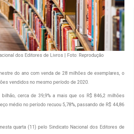
acional dos Editores de Livros | Foto: Reprodução
emestre do ano com venda de 28 milhões de exemplares, o
lhões vendidos no mesmo período de 2020.
9 bilhão, cerca de 39,9% a mais que os R$ 846,2 milhões
reço médio no período recuou 5,78%, passando de R$ 44,86
Inauguração Da Franquia HINODE
irro Olhos
CENTER Em Brumado
 nesta quarta (11) pelo Sindicato Nacional dos Editores de
09 JAN 2018