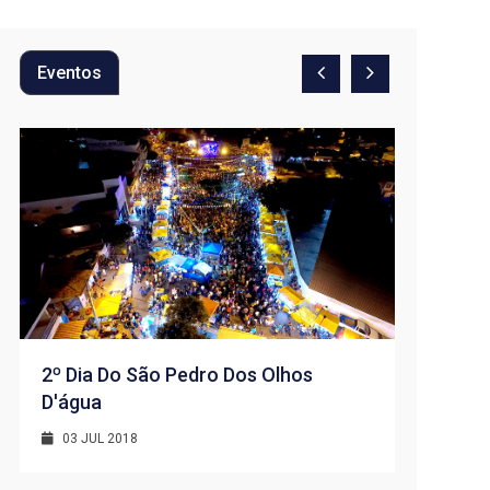
Eventos
2º Dia Do São Pedro Dos Olhos
D'água
1º Dia -
D’água
03 JUL 2018
01 JUL 