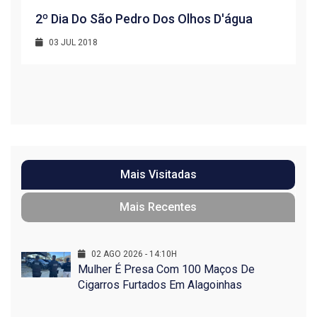
2º Dia Do São Pedro Dos Olhos D'água
03 JUL 2018
R
1
Mais Visitadas
Mais Recentes
02 AGO 2026 - 14:10H
Mulher É Presa Com 100 Maços De
Cigarros Furtados Em Alagoinhas