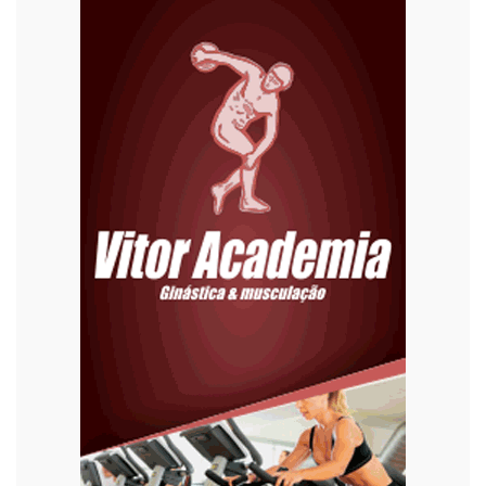
Economia
Editoriais
Educação
Eleições 2022
Emprego
Esporte
Habitação
Justiça
Meio Ambiente
Moda