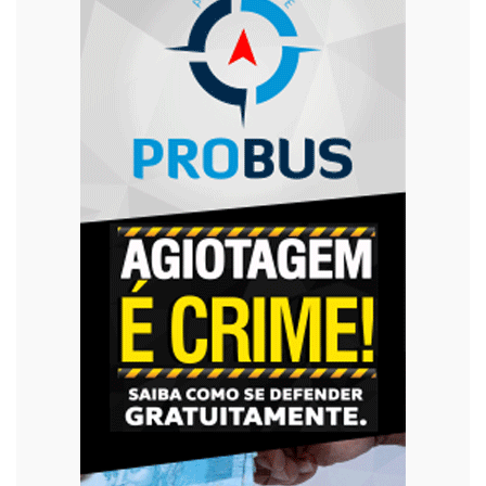
Trânsito
Urgente
Violência