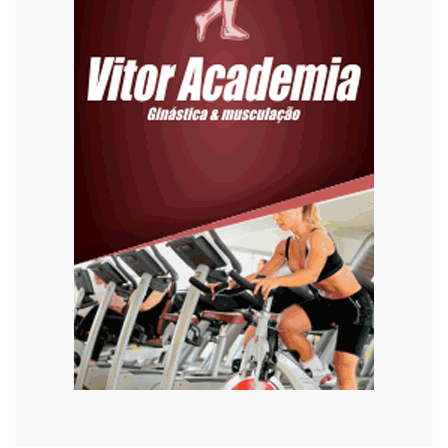
Eleições 2022
Emprego
Esporte
Habitação
Justiça
Meio Ambiente
Moda
Mundo
Música
Oportunidades
Polícia