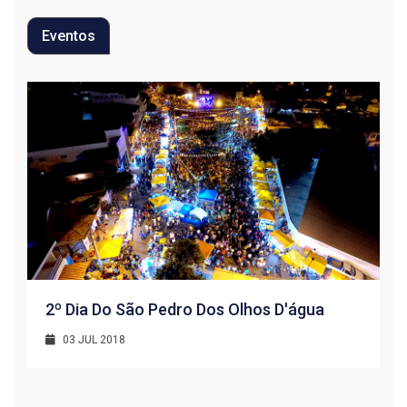
Eventos
2º Dia Do São Pedro Dos Olhos D'água
03 JUL 2018
R
1