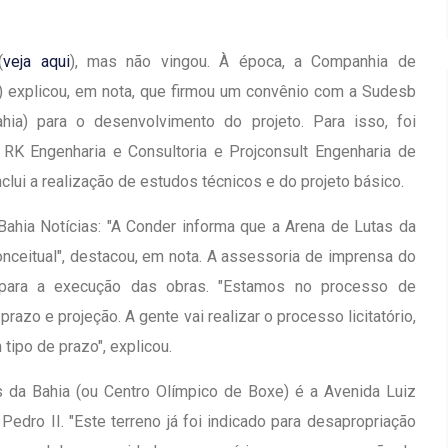
(
veja aqui
), mas não vingou. À época, a Companhia de
 explicou, em nota, que firmou um convênio com a Sudesb
ia) para o desenvolvimento do projeto. Para isso, foi
K Engenharia e Consultoria e Projconsult Engenharia de
nclui a realização de estudos técnicos e do projeto básico.
 Bahia Notícias: "A Conder informa que a Arena de Lutas da
nceitual", destacou, em nota. A assessoria de imprensa do
 para a execução das obras. "Estamos no processo de
razo e projeção. A gente vai realizar o processo licitatório,
ipo de prazo", explicou.
s da Bahia (ou Centro Olímpico de Boxe) é a Avenida Luiz
edro II. "Este terreno já foi indicado para desapropriação