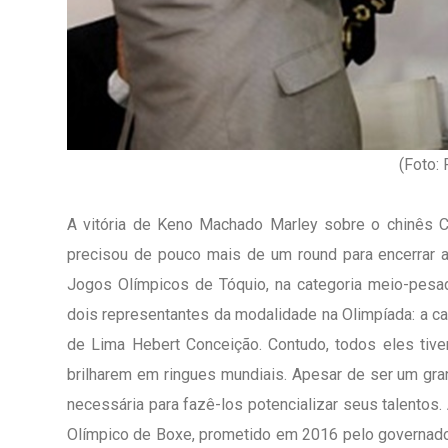
(Foto:
A vitória de Keno Machado Marley sobre o chinês C
precisou de pouco mais de um round para encerrar a l
Jogos Olímpicos de Tóquio, na categoria meio-pesad
dois representantes da modalidade na Olimpíada: a ca
de Lima Hebert Conceição. Contudo, todos eles tive
brilharem em ringues mundiais. Apesar de ser um grand
1º Dia - São Pedro Do Ba
D’água
necessária para fazê-los potencializar seus talentos.
Olímpico de Boxe, prometido em 2016 pelo governado
01 JUL 2018