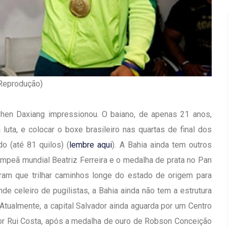
 Reprodução)
hen Daxiang impressionou. O baiano, de apenas 21 anos,
uta, e colocar o boxe brasileiro nas quartas de final dos
o (até 81 quilos) (
lembre aqui
). A Bahia ainda tem outros
mpeã mundial Beatriz Ferreira e o medalha de prata no Pan
ram que trilhar caminhos longe do estado de origem para
e celeiro de pugilistas, a Bahia ainda não tem a estrutura
Inauguração Da Franquia HINODE
irro Olhos
CENTER Em Brumado
 Atualmente, a capital Salvador ainda aguarda por um Centro
r Rui Costa, após a medalha de ouro de Robson Conceição
09 JAN 2018