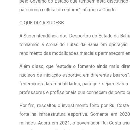
pelo Governo do Estado que também está discutindo 
patrimônio cultural do entorno", afirmou a Conder.
O QUE DIZ A SUDESB
A Superintendência dos Desportos do Estado da Bahia, 
tenhamos a Arena de Lutas da Bahia em operação e
rendimento das modalidades marciais permaneçam em
Além disso, que "estuda o fomento ainda mais diret
núcleos de iniciação esportiva em diferentes bairros".
federações das modalidades, para que sejam elas a ex
professores e profissionais que conheçam de perto c
Por fim, ressaltou o investimento feito por Rui Cos
forte na infraestrutura esportiva. Somente em 20
milhões. Agora em 2021, o governador Rui Costa an