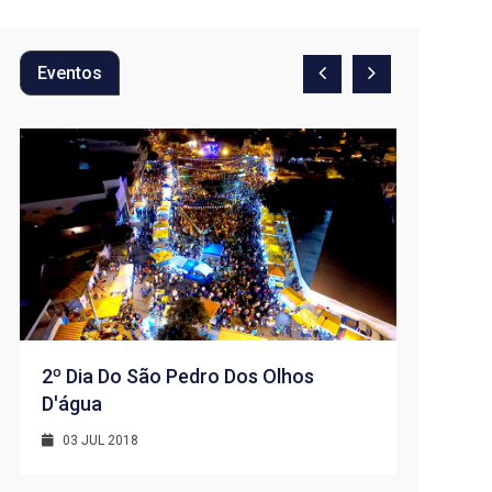
Eventos
2º Dia Do São Pedro Dos Olhos
D'água
1º Dia -
D’água
03 JUL 2018
01 JUL 