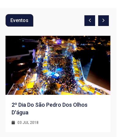
Eventos
2º Dia Do São Pedro Dos Olhos
D'água
1º Dia -
D’água
03 JUL 2018
01 JUL 