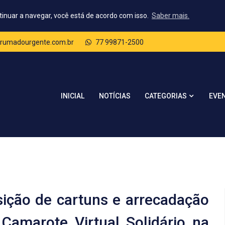
tinuar a navegar, você está de acordo com isso.
Saber mais.
rumadourgente.com.br
77 99871-2500
CATEGORIAS
INICIAL
NOTÍCIAS
EVE
sição de cartuns e arrecadação
Camarote Virtual Solidário na