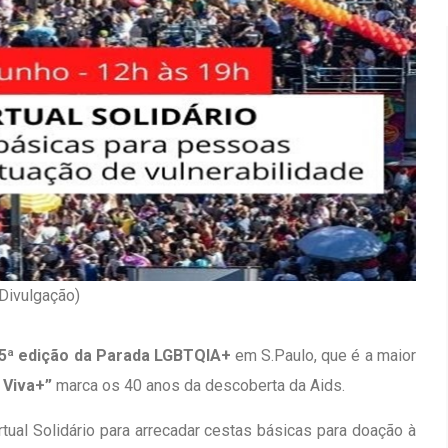
 Divulgação)
5ª edição da Parada LGBTQIA+
em S.Paulo, que é a maior
Inauguração Da Franquia HINODE
irro Olhos
 Viva+”
marca os 40 anos da descoberta da Aids.
CENTER Em Brumado
ual Solidário para arrecadar cestas básicas para doação à
09 JAN 2018