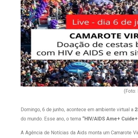
(Foto:
Domingo, 6 de junho, acontece em ambiente virtual a
2
1º Dia - São Pedro Do Ba
do mundo. Esse ano, o tema
“HIV/AIDS Ame+ Cuide+
D’água
A Agência de Notícias da Aids monta um Camarote Virt
01 JUL 2018