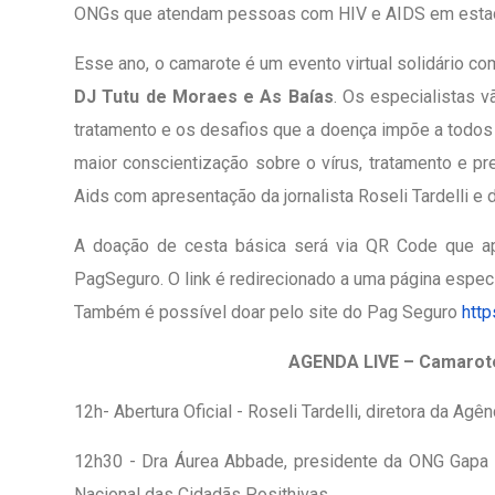
ONGs que atendam pessoas com HIV e AIDS em estado
Esse ano, o camarote é um evento virtual solidário co
DJ Tutu de Moraes e As Baías
. Os especialistas 
tratamento e os desafios que a doença impõe a todos 
maior conscientização sobre o vírus, tratamento e pr
Aids com apresentação da jornalista Roseli Tardelli e 
A doação de cesta básica será via QR Code que ap
PagSeguro. O link é redirecionado a uma página especí
Também é possível doar pelo site do Pag Seguro
htt
AGENDA LIVE – Camarote V
12h- Abertura Oficial - Roseli Tardelli, diretora da Agê
12h30 - Dra Áurea Abbade, presidente da ONG Gapa S
Nacional das Cidadãs Posithivas