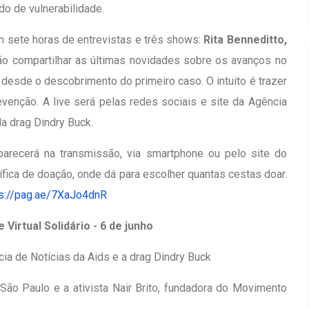
 de vulnerabilidade.
m sete horas de entrevistas e três shows:
Rita Benneditto,
vão compartilhar as últimas novidades sobre os avanços no
desde o descobrimento do primeiro caso. O intuito é trazer
evenção. A live será pelas redes sociais e site da Agência
da drag Dindry Buck.
arecerá na transmissão, via smartphone ou pelo site do
fica de doação, onde dá para escolher quantas cestas doar.
ps://pag.ae/7XaJo4dnR
irtual Solidário - 6 de junho
ncia de Notícias da Aids e a drag Dindry Buck
ão Paulo e a ativista Nair Brito, fundadora do Movimento