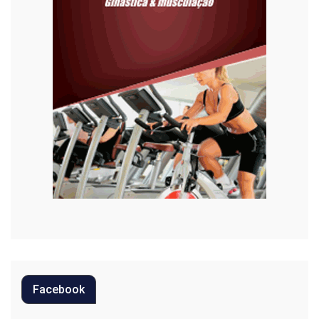
Habitação
Justiça
Meio Ambiente
Moda
Mundo
Música
Oportunidades
Polícia
Política
Facebook
Regional