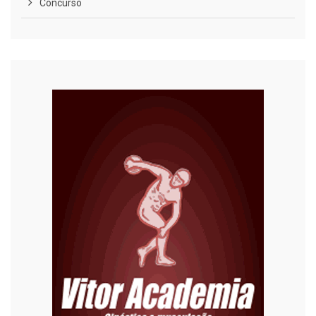
Concurso
COVID-19
Cultura
Curiosidades
Diversão
Economia
Editoriais
Educação
Eleições 2022
Emprego
Esporte