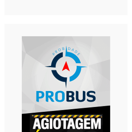
Religião
Saúde
Segurança
Tecnologia
Trânsito
Urgente
Violência