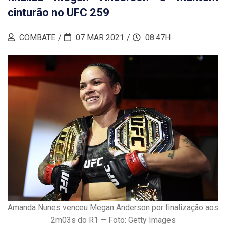
cinturão no UFC 259
COMBATE
07 MAR 2021
08:47H
Amanda Nunes venceu Megan Anderson por finalização aos
2m03s do R1 — Foto: Getty Images