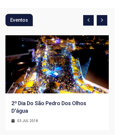
Eventos
2º Dia Do São Pedro Dos Olhos
D'água
1º Dia -
D’água
03 JUL 2018
01 JUL 