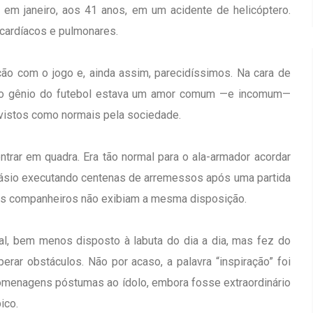
em janeiro, aos 41 anos, em um acidente de helicóptero.
cardíacos e pulmonares.
ão com o jogo e, ainda assim, parecidíssimos. Na cara de
 do gênio do futebol estava um amor comum —e incomum—
 vistos como normais pela sociedade.
ntrar em quadra. Era tão normal para o ala-armador acordar
inásio executando centenas de arremessos após uma partida
us companheiros não exibiam a mesma disposição.
al, bem menos disposto à labuta do dia a dia, mas fez do
rar obstáculos. Não por acaso, a palavra “inspiração” foi
 homenagens póstumas ao ídolo, embora fosse extraordinário
ico.