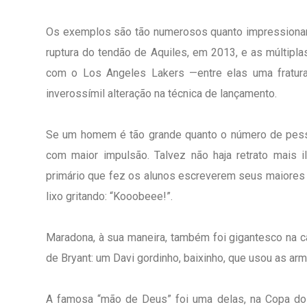
Os exemplos são tão numerosos quanto impressionante
ruptura do tendão de Aquiles, em 2013, e as múltipl
com o Los Angeles Lakers —entre elas uma fratura
inverossímil alteração na técnica de lançamento.
Se um homem é tão grande quanto o número de pesso
com maior impulsão. Talvez não haja retrato mais 
primário que fez os alunos escreverem seus maiore
lixo gritando: “Kooobeee!”.
Maradona, à sua maneira, também foi gigantesco na ca
de Bryant: um Davi gordinho, baixinho, que usou as ar
A famosa “mão de Deus” foi uma delas, na Copa do Mu