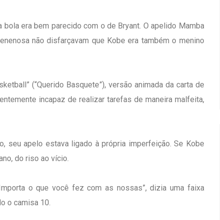
a bola era bem parecido com o de Bryant. O apelido Mamba
a venenosa não disfarçavam que Kobe era também o menino
ketball” (“Querido Basquete”), versão animada da carta de
ntemente incapaz de realizar tarefas de maneira malfeita,
o, seu apelo estava ligado à própria imperfeição. Se Kobe
o, do riso ao vício.
Importa o que você fez com as nossas”, dizia uma faixa
do o camisa 10.