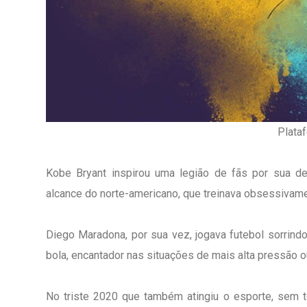
Plata
Kobe Bryant inspirou uma legião de fãs por sua d
alcance do norte-americano, que treinava obsessivame
Diego Maradona, por sua vez, jogava futebol sorrindo
bola, encantador nas situações de mais alta pressão
1º Dia - São Pedro Do Ba
D’água
No triste 2020 que também atingiu o esporte, sem 
01 JUL 2018