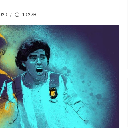
020
10:27H