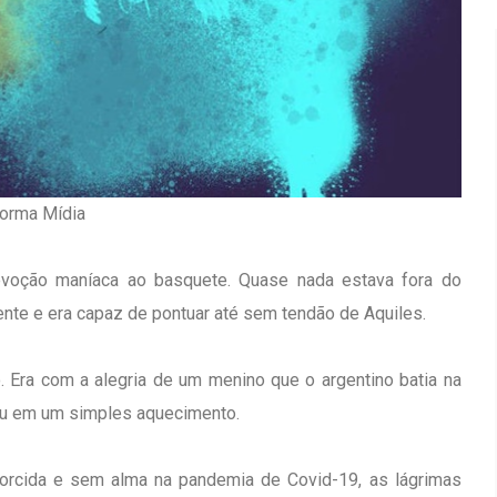
forma Mídia
evoção maníaca ao basquete. Quase nada estava fora do
nte e era capaz de pontuar até sem tendão de Aquiles.
. Era com a alegria de um menino que o argentino batia na
 ou em um simples aquecimento.
Inauguração Da Franquia HINODE
irro Olhos
CENTER Em Brumado
torcida e sem alma na pandemia de Covid-19, as lágrimas
09 JAN 2018