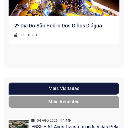
2º Dia Do São Pedro Dos Olhos D'água
03 JUL 2018
R
1
Mais Visitadas
Mais Recentes
04 AGO 2026 - 14:44H
ENSF – 51 Anos Transformando Vidas Pela