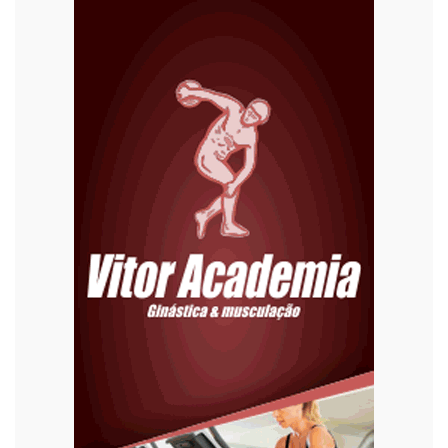
Diversão
Economia
Editoriais
Educação
Eleições 2022
Emprego
Esporte
Habitação
Justiça
Meio Ambiente