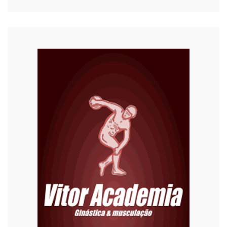
COVID-19
Cultura
Curiosidades
Diversão
Economia
Editoriais
Educação
Eleições 2022
Emprego
Esporte
Habitação