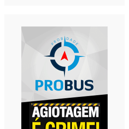
Saúde
Segurança
Tecnologia
Trânsito
Urgente
Violência