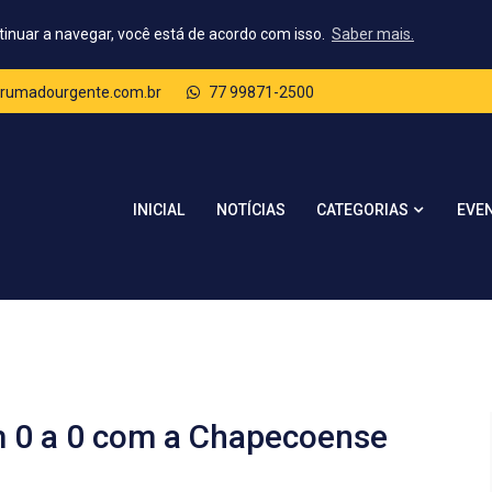
tinuar a navegar, você está de acordo com isso.
Saber mais.
rumadourgente.com.br
77 99871-2500
CATEGORIAS
INICIAL
NOTÍCIAS
EVE
em 0 a 0 com a Chapecoense