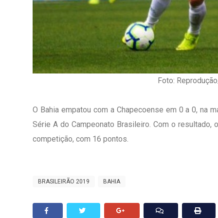
Foto: Reprodução
O Bahia empatou com a Chapecoense em 0 a 0, na man
Série A do Campeonato Brasileiro. Com o resultado, o
competição, com 16 pontos.
BRASILEIRÃO 2019
BAHIA
1º Dia - São Pedro Do Ba
D’água
01 JUL 2018