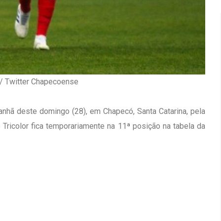
/ Twitter Chapecoense
hã deste domingo (28), em Chapecó, Santa Catarina, pela
 Tricolor fica temporariamente na 11ª posição na tabela da
Inauguração Da Franquia HINODE
irro Olhos
CENTER Em Brumado
09 JAN 2018