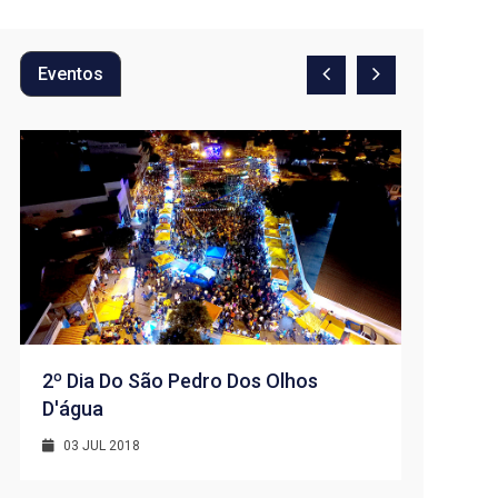
Eventos
2º Dia Do São Pedro Dos Olhos
D'água
1º Dia -
D’água
03 JUL 2018
01 JUL 