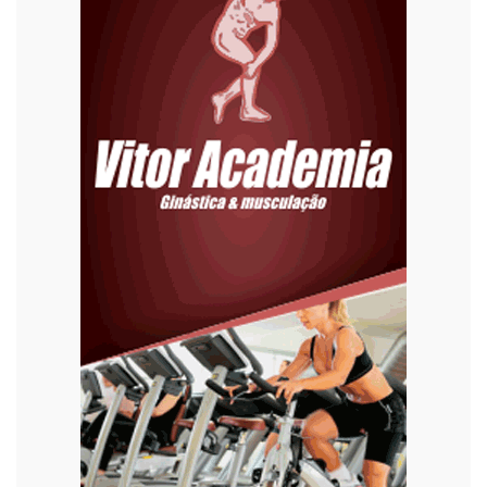
Educação
Eleições 2022
Emprego
Esporte
Habitação
Justiça
Meio Ambiente
Moda
Mundo
Música