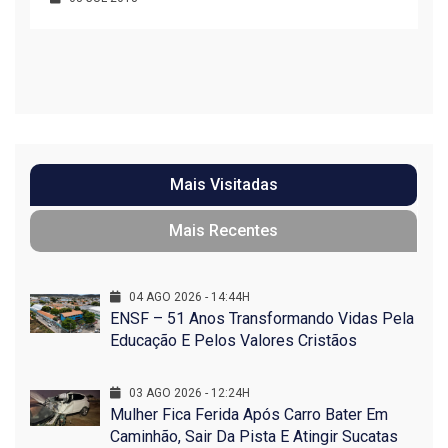
R
1
Mais Visitadas
Mais Recentes
04 AGO 2026 - 14:44H
ENSF – 51 Anos Transformando Vidas Pela
Educação E Pelos Valores Cristãos
03 AGO 2026 - 12:24H
Mulher Fica Ferida Após Carro Bater Em
Caminhão, Sair Da Pista E Atingir Sucatas