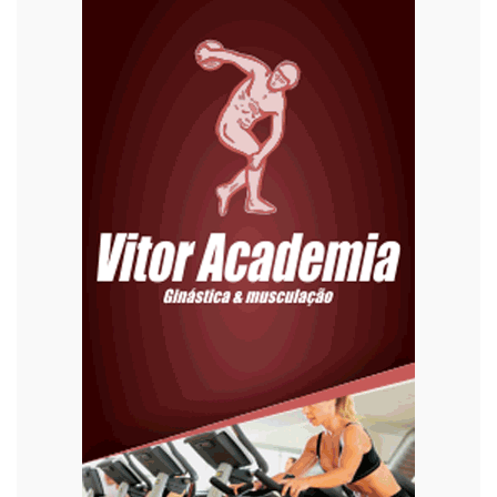
Economia
Editoriais
Educação
Eleições 2022
Emprego
Esporte
Habitação
Justiça
Meio Ambiente
Moda