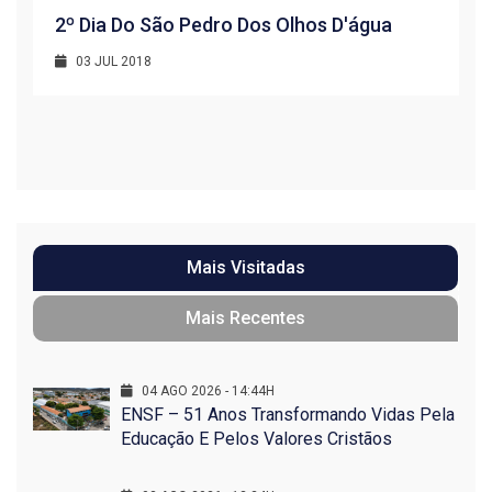
2º Dia Do São Pedro Dos Olhos D'água
03 JUL 2018
R
1
Mais Visitadas
Mais Recentes
04 AGO 2026 - 14:44H
ENSF – 51 Anos Transformando Vidas Pela
Educação E Pelos Valores Cristãos