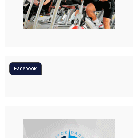
Mundo
Música
Oportunidades
Polícia
Política
Facebook
Regional
Religião
Saúde
Segurança
Tecnologia
Trânsito