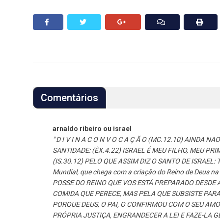
Comentários
arnaldo ribeiro ou israel
" D I V I N A C O N V O C A Ç Ã O (MC.12.10) AINDA 
SANTIDADE: (ÊX.4.22) ISRAEL É MEU FILHO, MEU PRI
(IS.30.12) PELO QUE ASSIM DIZ O SANTO DE ISRAEL: To
Mundial, que chega com a criação do Reino de Deus n
POSSE DO REINO QUE VOS ESTÁ PREPARADO DESDE A
COMIDA QUE PERECE, MAS PELA QUE SUBSISTE PARA
PORQUE DEUS, O PAI, O CONFIRMOU COM O SEU AMOR
PRÓPRIA JUSTIÇA, ENGRANDECER A LEI E FAZE-LA G