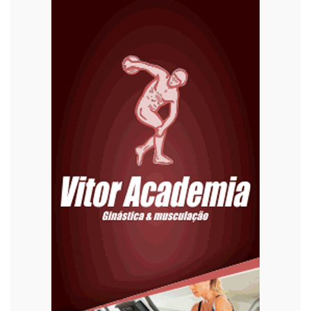
Diversão
Economia
Editoriais
Educação
Eleições 2022
Emprego
Esporte
Habitação
Justiça
Meio Ambiente