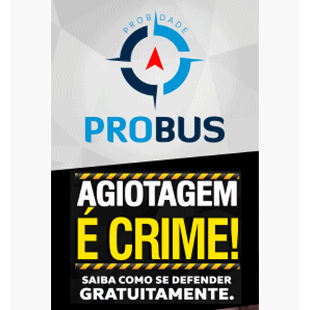
Trânsito
Urgente
Violência