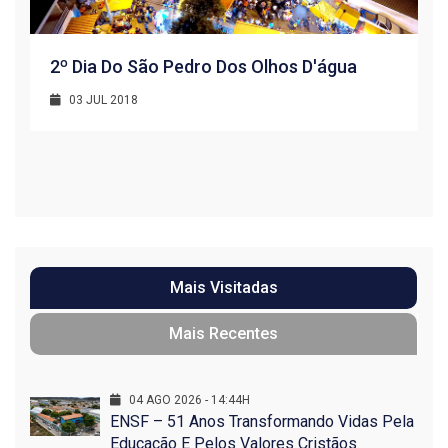
2º Dia Do São Pedro Dos Olhos D'água
03 JUL 2018
R
1
Mais Visitadas
Mais Recentes
04 AGO 2026 - 14:44H
ENSF – 51 Anos Transformando Vidas Pela
Educação E Pelos Valores Cristãos