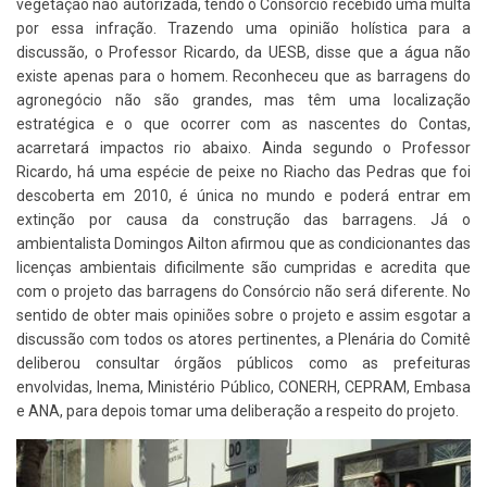
vegetação não autorizada, tendo o Consórcio recebido uma multa
por essa infração. Trazendo uma opinião holística para a
discussão, o Professor Ricardo, da UESB, disse que a água não
existe apenas para o homem. Reconheceu que as barragens do
agronegócio não são grandes, mas têm uma localização
estratégica e o que ocorrer com as nascentes do Contas,
acarretará impactos rio abaixo. Ainda segundo o Professor
Ricardo, há uma espécie de peixe no Riacho das Pedras que foi
descoberta em 2010, é única no mundo e poderá entrar em
extinção por causa da construção das barragens. Já o
ambientalista Domingos Ailton afirmou que as condicionantes das
licenças ambientais dificilmente são cumpridas e acredita que
com o projeto das barragens do Consórcio não será diferente. No
sentido de obter mais opiniões sobre o projeto e assim esgotar a
discussão com todos os atores pertinentes, a Plenária do Comitê
deliberou consultar órgãos públicos como as prefeituras
envolvidas, Inema, Ministério Público, CONERH, CEPRAM, Embasa
e ANA, para depois tomar uma deliberação a respeito do projeto.