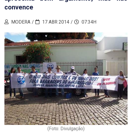
convence
MODERA
17 ABR 2014
07:34H
(Foto: Divulgação)