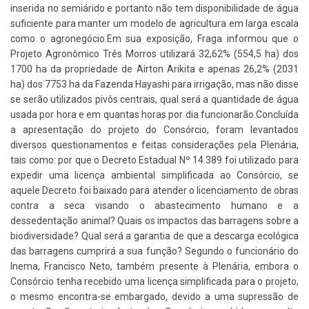
inserida no semiárido e portanto não tem disponibilidade de água
suficiente para manter um modelo de agricultura em larga escala
como o agronegócio.Em sua exposição, Fraga informou que o
Projeto Agronômico Três Morros utilizará 32,62% (554,5 ha) dos
1700 ha da propriedade de Airton Arikita e apenas 26,2% (2031
ha) dos 7753 ha da Fazenda Hayashi para irrigação, mas não disse
se serão utilizados pivôs centrais, qual será a quantidade de água
usada por hora e em quantas horas por dia funcionarão.Concluída
a apresentação do projeto do Consórcio, foram levantados
diversos questionamentos e feitas considerações pela Plenária,
tais como: por que o Decreto Estadual Nº 14.389 foi utilizado para
expedir uma licença ambiental simplificada ao Consórcio, se
aquele Decreto foi baixado para atender o licenciamento de obras
contra a seca visando o abastecimento humano e a
dessedentação animal? Quais os impactos das barragens sobre a
biodiversidade? Qual será a garantia de que a descarga ecológica
das barragens cumprirá a sua função? Segundo o funcionário do
Inema, Francisco Neto, também presente à Plenária, embora o
Consórcio tenha recebido uma licença simplificada para o projeto,
o mesmo encontra-se embargado, devido a uma supressão de