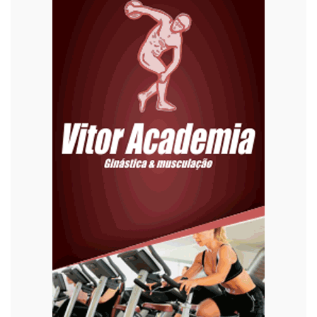
Editoriais
Educação
Eleições 2022
Emprego
Esporte
Habitação
Justiça
Meio Ambiente
Moda
Mundo