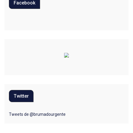
Facebook
Educação
Eleições 2022
Emprego
Esporte
Habitação
Justiça
Meio Ambiente
Twitter
Moda
Mundo
Tweets de @brumadourgente
Música