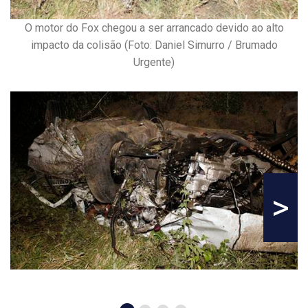
O motor do Fox chegou a ser arrancado devido ao alto
impacto da colisão (Foto: Daniel Simurro / Brumado
Urgente)
>