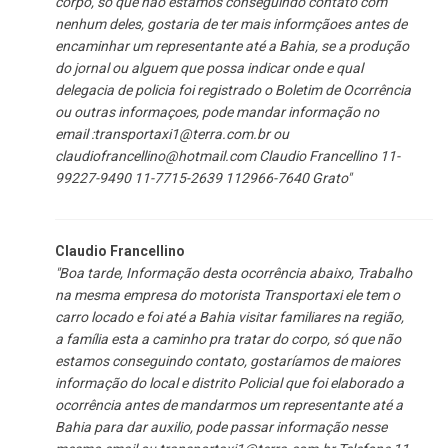
corpo, só que não estamos conseguindo contato com
nenhum deles, gostaria de ter mais informçãoes antes de
encaminhar um representante até a Bahia, se a produção
do jornal ou alguem que possa indicar onde e qual
delegacia de policia foi registrado o Boletim de Ocorrência
ou outras informaçoes, pode mandar informação no
email :
transportaxi1@terra.com.br
ou
claudiofrancellino@hotmail.com
Claudio Francellino 11-
99227-9490 11-7715-2639 112966-7640 Grato"
Claudio Francellino
"Boa tarde, Informação desta ocorrência abaixo, Trabalho
na mesma empresa do motorista Transportaxi ele tem o
carro locado e foi até a Bahia visitar familiares na região,
a família esta a caminho pra tratar do corpo, só que não
estamos conseguindo contato, gostaríamos de maiores
informação do local e distrito Policial que foi elaborado a
ocorrência antes de mandarmos um representante até a
Bahia para dar auxilio, pode passar informação nesse