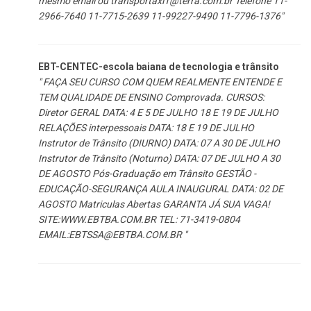
mesmo email ou
transportaxi1@terra.com.br
Telefone 11-
2966-7640 11-7715-2639 11-99227-9490 11-7796-1376"
EBT-CENTEC-escola baiana de tecnologia e trânsito
" FAÇA SEU CURSO COM QUEM REALMENTE ENTENDE E
TEM QUALIDADE DE ENSINO Comprovada. CURSOS:
Diretor GERAL DATA: 4 E 5 DE JULHO 18 E 19 DE JULHO
RELAÇÕES interpessoais DATA: 18 E 19 DE JULHO
Instrutor de Trânsito (DIURNO) DATA: 07 A 30 DE JULHO
Instrutor de Trânsito (Noturno) DATA: 07 DE JULHO A 30
DE AGOSTO Pós-Graduação em Trânsito GESTÃO -
EDUCAÇÃO-SEGURANÇA AULA INAUGURAL DATA: 02 DE
AGOSTO Matriculas Abertas GARANTA JÁ SUA VAGA!
SITE:WWW.EBTBA.COM.BR TEL: 71-3419-0804
EMAIL:
EBTSSA@EBTBA.COM.BR
"