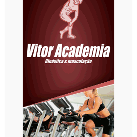
Editoriais
Educação
Eleições 2022
Emprego
Esporte
Habitação
Justiça
Meio Ambiente
Moda
Mundo
Música