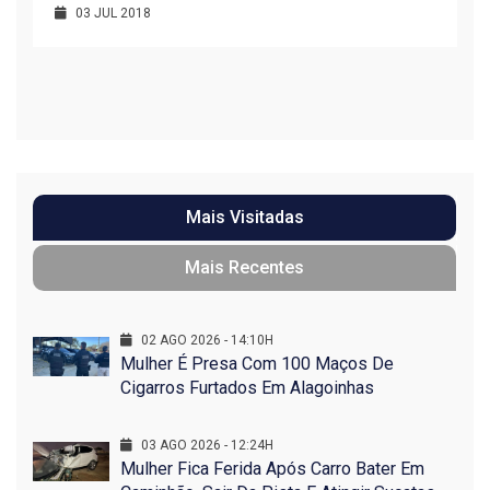
03 JUL 2018
R
1
Mais Visitadas
Mais Recentes
02 AGO 2026 - 14:10H
Mulher É Presa Com 100 Maços De
Cigarros Furtados Em Alagoinhas
03 AGO 2026 - 12:24H
Mulher Fica Ferida Após Carro Bater Em