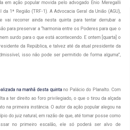
ada em ação popular movida pelo advogado Enio Meregalli
l da 1ª Região (TRF-1). A Advocacia Geral da União (AGU),
 vai recorrer ainda nesta quinta para tentar derrubar a
isão para preservar a “harmonia entre os Poderes para que o
 nem surdo para o que está acontecendo. E ontem [quarta] o
residente da República, e talvez até da atual presidente da
nadmissível, isso não pode ser permitido de forma alguma”,
ealizada na manhã desta quinta
no Palácio do Planalto. Com
a a ter direito ao foro privilegiado, o que o tirou da alçada
to na primeira instância. O autor da ação popular alegou na
Inauguração Da Franquia HINODE
irro Olhos
ncípio do juiz natural, em razão de que, até tomar posse como
CENTER Em Brumado
ressar no primeiro escalão, ele só poderá ser alvo de
09 JAN 2018