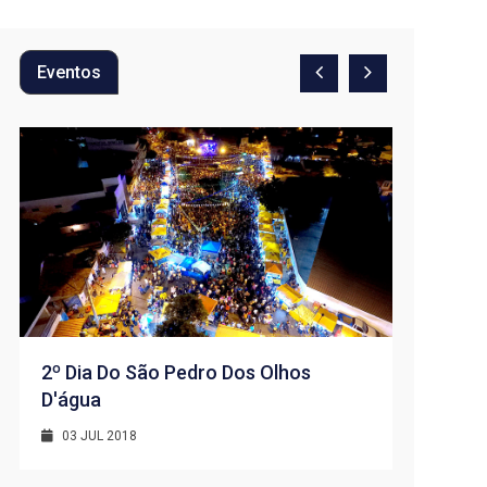
Eventos
2º Dia Do São Pedro Dos Olhos
D'água
1º Dia -
D’água
03 JUL 2018
01 JUL 