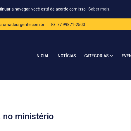
tinuar a navegar, você está de acordo com isso.
Saber mais.
rumadourgente.com.br
77 99871-2500
CATEGORIAS
INICIAL
NOTÍCIAS
EVE
 no ministério