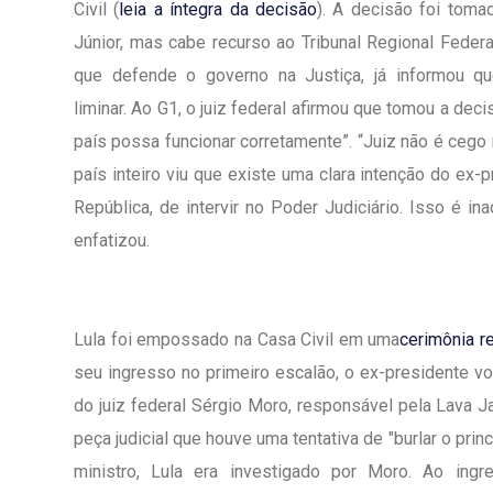
Civil (
leia a íntegra da decisão
). A decisão foi tom
Júnior, mas cabe recurso ao Tribunal Regional Federa
que defende o governo na Justiça, já informou que
liminar. Ao G1, o juiz federal afirmou que tomou a dec
país possa funcionar corretamente”. “Juiz não é cego
país inteiro viu que existe uma clara intenção do ex-p
República, de intervir no Poder Judiciário. Isso é i
enfatizou.
Lula foi empossado na Casa Civil em uma
cerimônia r
seu ingresso no primeiro escalão, o ex-presidente volt
do juiz federal Sérgio Moro, responsável pela Lava Ja
1º Dia - São Pedro Do Ba
peça judicial que houve uma tentativa de "burlar o pri
D’água
ministro, Lula era investigado por Moro. Ao ing
01 JUL 2018