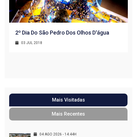
2º Dia Do São Pedro Dos Olhos D'água
03 JUL 2018
R
1
Mais Visitadas
Mais Recentes
04 AGO 2026 - 14:44H