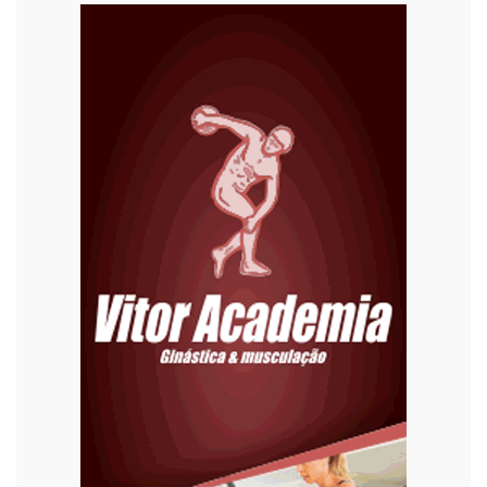
Curiosidades
Diversão
Economia
Editoriais
Educação
Eleições 2022
Emprego
Esporte
Habitação
Justiça
Meio Ambiente