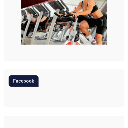
Moda
Mundo
Música
Oportunidades
Polícia
Política
Facebook
Regional
Religião
Saúde
Segurança