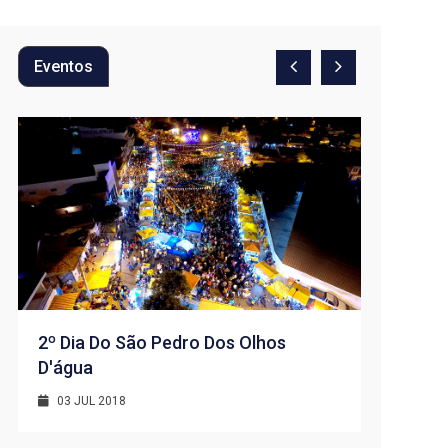
Eventos
2º Dia Do São Pedro Dos Olhos
D'água
1º Dia -
D’água
03 JUL 2018
01 JUL 