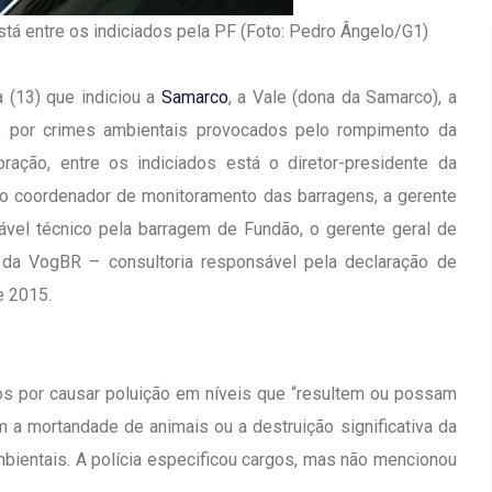
stá entre os indiciados pela PF (Foto: Pedro Ângelo/G1)
a (13) que indiciou a
Samarco
, a Vale (dona da Samarco), a
 por crimes ambientais provocados pelo rompimento da
ração, entre os indiciados está o diretor-presidente da
o coordenador de monitoramento das barragens, a gerente
ável técnico pela barragem de Fundão, o gerente geral de
 da VogBR – consultoria responsável pela declaração de
e 2015.
dos por causar poluição em níveis que “resultem ou possam
Inauguração Da Franquia HINODE
irro Olhos
a mortandade de animais ou a destruição significativa da
CENTER Em Brumado
mbientais. A polícia especificou cargos, mas não mencionou
09 JAN 2018