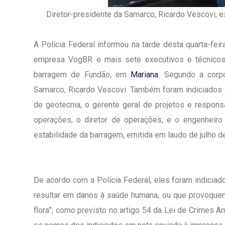
Diretor-presidente da Samarco, Ricardo Vescovi, e
A Polícia Federal informou na tarde desta quarta-feir
empresa VogBR e mais sete executivos e técnicos
barragem de Fundão, em
Mariana
. Segundo a corpo
Samarco, Ricardo Vescovi. Também foram indiciados 
de geotecnia, o gerente geral de projetos e respons
operações, o diretor de operações, e o engenheiro
estabilidade da barragem, emitida em laudo de julho d
De acordo com a Polícia Federal, eles foram indicia
1º Dia - São Pedro Do Ba
resultar em danos à saúde humana, ou que provoquem 
D’água
flora”, como previsto no artigo 54 da Lei de Crimes A
01 JUL 2018