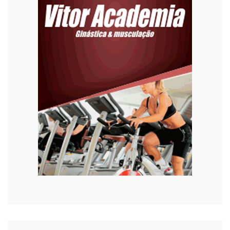
Emprego
Esporte
Habitação
Justiça
Meio Ambiente
Moda
Mundo
Música
Oportunidades
Polícia
Política