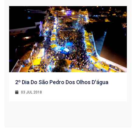
2º Dia Do São Pedro Dos Olhos D'água
03 JUL 2018
R
1