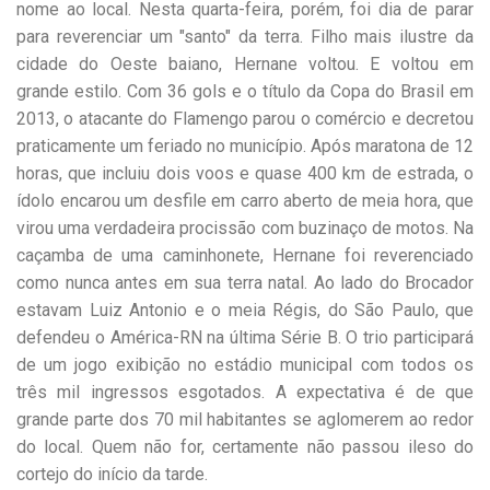
nome ao local. Nesta quarta-feira, porém, foi dia de parar
para reverenciar um "santo" da terra. Filho mais ilustre da
cidade do Oeste baiano, Hernane voltou. E voltou em
grande estilo. Com 36 gols e o título da Copa do Brasil em
2013, o atacante do Flamengo parou o comércio e decretou
praticamente um feriado no município. Após maratona de 12
horas, que incluiu dois voos e quase 400 km de estrada, o
ídolo encarou um desfile em carro aberto de meia hora, que
virou uma verdadeira procissão com buzinaço de motos. Na
caçamba de uma caminhonete, Hernane foi reverenciado
como nunca antes em sua terra natal. Ao lado do Brocador
estavam Luiz Antonio e o meia Régis, do São Paulo, que
defendeu o América-RN na última Série B. O trio participará
de um jogo exibição no estádio municipal com todos os
três mil ingressos esgotados. A expectativa é de que
grande parte dos 70 mil habitantes se aglomerem ao redor
do local. Quem não for, certamente não passou ileso do
cortejo do início da tarde.