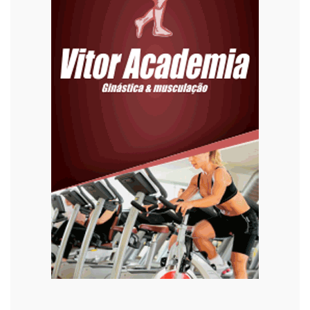
Eleições 2022
Emprego
Esporte
Habitação
Justiça
Meio Ambiente
Moda
Mundo
Música
Oportunidades