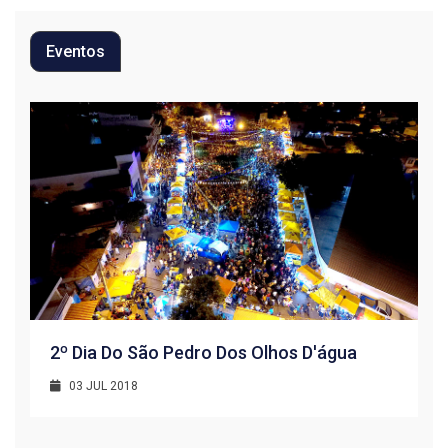
Eventos
2º Dia Do São Pedro Dos Olhos D'água
03 JUL 2018
R
1