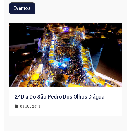
Eventos
2º Dia Do São Pedro Dos Olhos D'água
03 JUL 2018
R
1