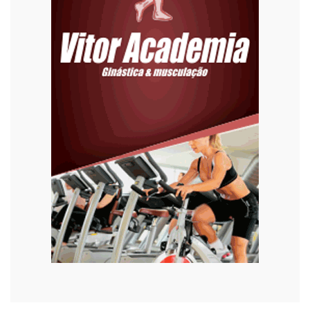
Eleições 2022
Emprego
Esporte
Habitação
Justiça
Meio Ambiente
Moda
Mundo
Música
Oportunidades
Polícia