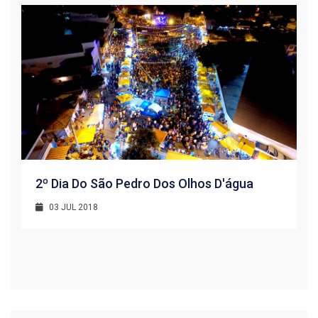
2º Dia Do São Pedro Dos Olhos D'água
03 JUL 2018
R
1