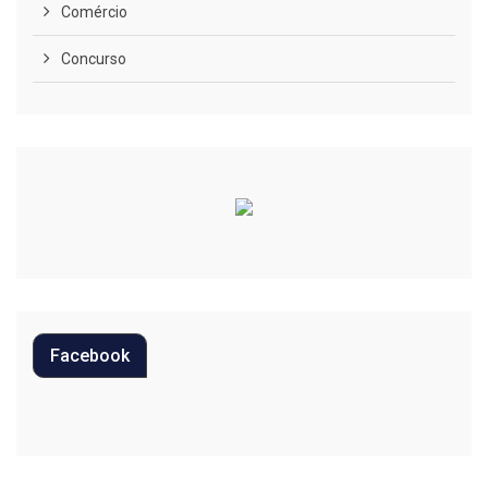
Comércio
Concurso
COVID-19
Cultura
Curiosidades
Diversão
Economia
Editoriais
Facebook
Educação
Eleições 2022
Emprego