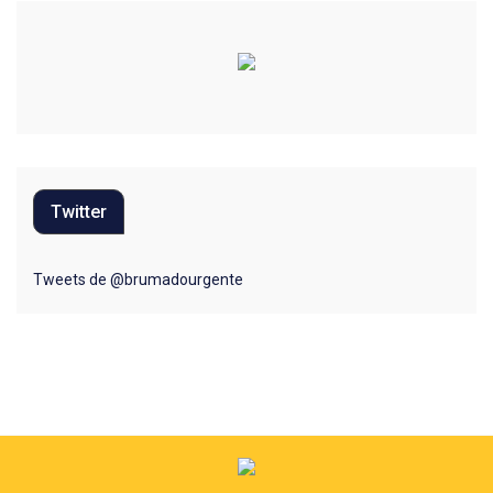
Esporte
Habitação
Justiça
Meio Ambiente
Twitter
Moda
Mundo
Tweets de @brumadourgente
Música
Oportunidades
Polícia
Política