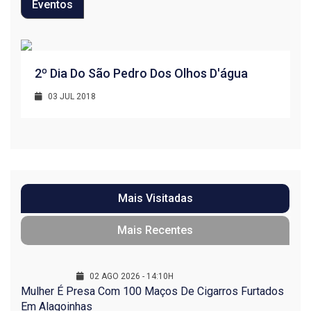
Eventos
R
2º Dia Do São Pedro Dos Olhos D'água
1
03 JUL 2018
Mais Visitadas
Mais Recentes
02 AGO 2026 - 14:10H
Mulher É Presa Com 100 Maços De Cigarros Furtados
Em Alagoinhas