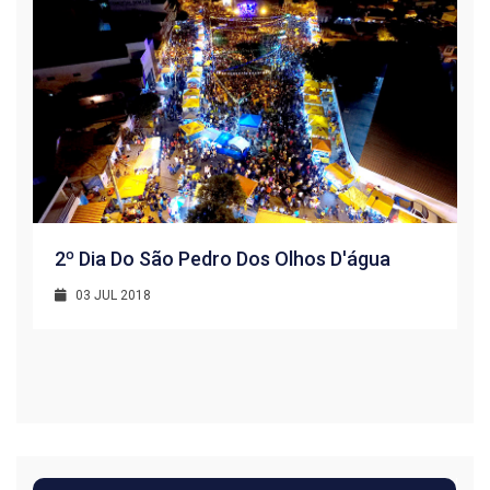
2º Dia Do São Pedro Dos Olhos D'água
03 JUL 2018
R
1