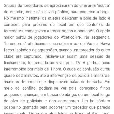
Grupos de torcedores se aproximaram de uma área “neutra”
do estádio, onde não havia público, para começar a briga.
No mesmo instante, os atletas deixaram a bola de lado e
correram para próximo do local em que centenas de
torcedores começavam a trocar socos e pontapés. O apelo
maior partiu de jogadores do Atlético-PR. Na sequência,
“torcedores” atleticanos encurralaram os do Vasco. Havia
focos isolados de agressões, quando um torcedor do outro
clube era capturado. Iniciava-se assim uma sessão de
linchamento, transmitida ao vivo pela TV. A partida ficou
interrompida por mais de 1 hora. O auge da confusão durou
quase dez minutos, até a intervenção de policiais militares,
munidos de armas que disparavam balas de borracha. Em
meio ao conflito, podiam-se ver pais abraçando filhos
pequenos, crianças, em busca de abrigo, de um local longe
do alvo de policiais e dos agressores. Um helicóptero
posou no gramado para socorrer um torcedor que parecia
inconsciente. Os quatro atendidos no Hospital São José,