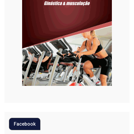
Habitação
Justiça
Meio Ambiente
Moda
Mundo
Música
Oportunidades
Polícia
Política
Facebook
Regional