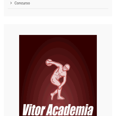
Concurso
COVID-19
Cultura
Curiosidades
Diversão
Economia
Editoriais
Educação
Eleições 2022
Emprego
Esporte