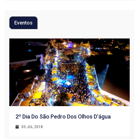
Eventos
2º Dia Do São Pedro Dos Olhos D'água
03 JUL 2018
R
1