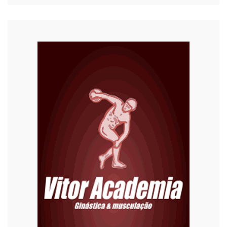
COVID-19
Cultura
Curiosidades
Diversão
Economia
Editoriais
Educação
Eleições 2022
Emprego
Esporte
Habitação