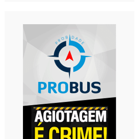
Saúde
Segurança
Tecnologia
Trânsito
Urgente
Violência