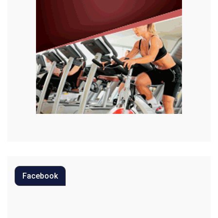
Justiça
Meio Ambiente
Moda
Mundo
Música
Oportunidades
Polícia
Política
Facebook
Regional
Religião