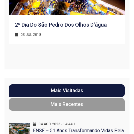
2º Dia Do São Pedro Dos Olhos D'água
03 JUL 2018
R
1
Mais Visitadas
Mais Recentes
04 AGO 2026 - 14:44H
ENSF – 51 Anos Transformando Vidas Pela