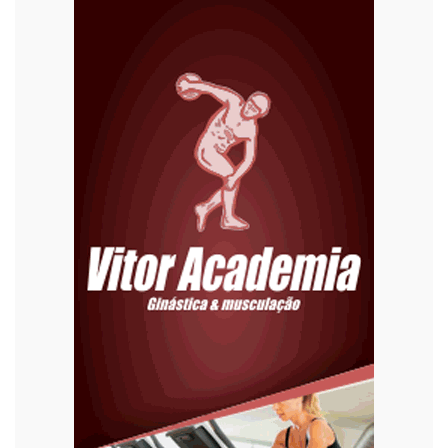
Diversão
Economia
Editoriais
Educação
Eleições 2022
Emprego
Esporte
Habitação
Justiça
Meio Ambiente