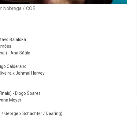
ar Nóbrega / COB
stavo Balaloka
Simões
al) - Ana Sátila
Hugo Calderano
Oliveira x Jahmal Harvey
Finais) - Diogo Soares
ovana Meyer
é / George x Schachter / Dearing)