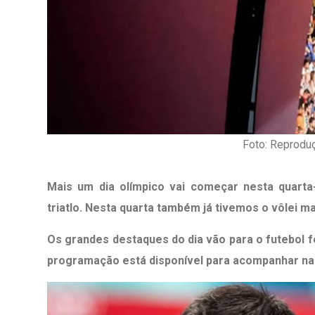
Foto: Reproduç
Mais um dia olímpico vai começar nesta quarta-
triatlo. Nesta quarta também já tivemos o vôlei m
Os grandes destaques do dia vão para o futebol fe
programação está disponível para acompanhar na 
1º Dia - São Pedro Do Ba
D’água
01 JUL 2018