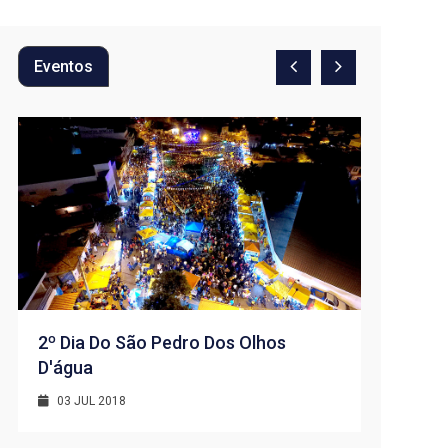
Eventos
2º Dia Do São Pedro Dos Olhos
D'água
1º Dia -
D’água
03 JUL 2018
01 JUL 