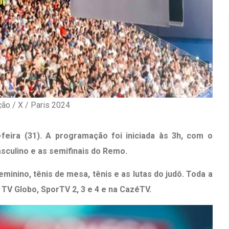
ão / X / Paris 2024
feira (31). A programação foi iniciada às 3h, com o
asculino e as semifinais do Remo.
minino, tênis de mesa, tênis e as lutas do judô. Toda a
TV Globo, SporTV 2, 3 e 4 e na CazéTV.
Inauguração Da Franquia HINODE
irro Olhos
CENTER Em Brumado
09 JAN 2018