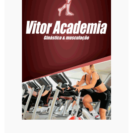
Eleições 2022
Emprego
Esporte
Habitação
Justiça
Meio Ambiente
Moda
Mundo
Música
Oportunidades