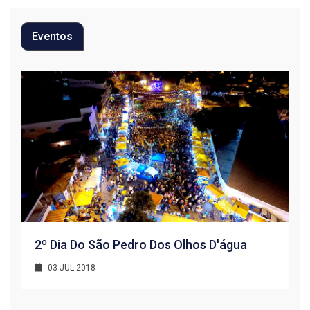
Eventos
2º Dia Do São Pedro Dos Olhos D'água
03 JUL 2018
R
1