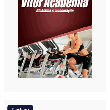
Esporte
Habitação
Justiça
Meio Ambiente
Moda
Mundo
Música
Oportunidades
Polícia
Política
Facebook