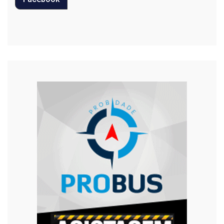
Regional
Religião
Saúde
Segurança
Tecnologia
Trânsito
Urgente
Violência