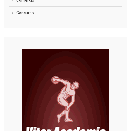
Comércio
Concurso
COVID-19
Cultura
Curiosidades
Diversão
Economia
Editoriais
Educação
Eleições 2022
Emprego