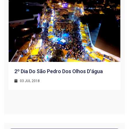
2º Dia Do São Pedro Dos Olhos D'água
03 JUL 2018
R
1