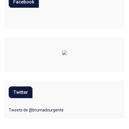
Facebook
Educação
Eleições 2022
Emprego
Esporte
Habitação
Justiça
Meio Ambiente
Twitter
Moda
Mundo
Tweets de @brumadourgente
Música