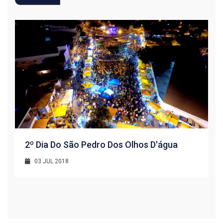
2º Dia Do São Pedro Dos Olhos D'água
03 JUL 2018
R
1