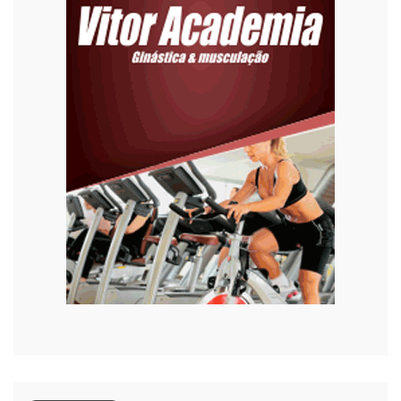
Emprego
Esporte
Habitação
Justiça
Meio Ambiente
Moda
Mundo
Música
Oportunidades
Polícia
Política