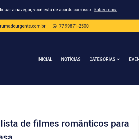
tinuar a navegar, você está de acordo com isso.
Saber mais.
rumadourgente.com.br
77 99871-2500
CATEGORIAS
INICIAL
NOTÍCIAS
EVE
lista de filmes românticos para
asa