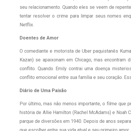
seu relacionamento. Quando eles se veem de repente
tentar resolver o crime para limpar seus nomes enqu
Netflix.
Doentes de Amor
O comediante e motorista de Uber paquistanês Kumail
Kazan) se apaixonam em Chicago, mas encontram d
conflito. Quando Emily contrai uma doença misteri
conflito emocional entre sua família e seu coração. Es
Diário de Uma Paixão
Por último, mas não menos importante, o filme que p
história de Allie Hamilton (Rachel McAdams) e Noah 
parque de diversões em 1940. Depois de anos separado
que escolher entre sua vida atual e seu primeiro amor.