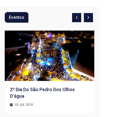
Eventos
2º Dia Do São Pedro Dos Olhos
D'água
1º Dia -
D’água
03 JUL 2018
01 JUL 