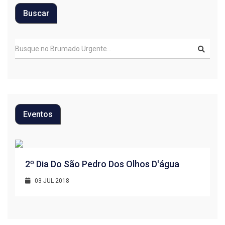
Buscar
Eventos
R
2º Dia Do São Pedro Dos Olhos D'água
1
03 JUL 2018