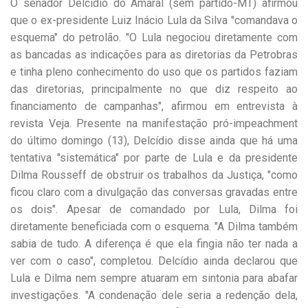
O senador Delcídio do Amaral (sem partido-MT) afirmou
que o ex-presidente Luiz Inácio Lula da Silva "comandava o
esquema" do petrolão. "O Lula negociou diretamente com
as bancadas as indicações para as diretorias da Petrobras
e tinha pleno conhecimento do uso que os partidos faziam
das diretorias, principalmente no que diz respeito ao
financiamento de campanhas", afirmou em entrevista à
revista Veja. Presente na manifestação pró-impeachment
do último domingo (13), Delcídio disse ainda que há uma
tentativa "sistemática" por parte de Lula e da presidente
Dilma Rousseff de obstruir os trabalhos da Justiça, "como
ficou claro com a divulgação das conversas gravadas entre
os dois". Apesar de comandado por Lula, Dilma foi
diretamente beneficiada com o esquema. "A Dilma também
sabia de tudo. A diferença é que ela fingia não ter nada a
ver com o caso", completou. Delcídio ainda declarou que
Lula e Dilma nem sempre atuaram em sintonia para abafar
investigações. "A condenação dele seria a redenção dela,