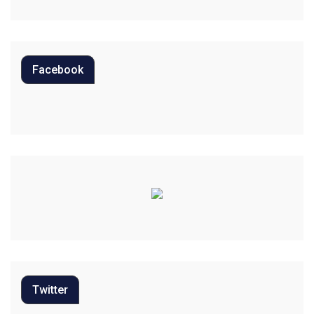
Economia
Editoriais
Facebook
Educação
Eleições 2022
Emprego
Esporte
Habitação
Justiça
Meio Ambiente
Twitter
Moda