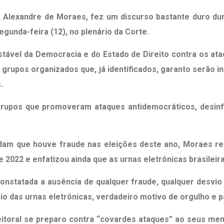
), Alexandre de Moraes, fez um discurso bastante duro dur
egunda-feira (12), no plenário da Corte.
estável da Democracia e do Estado de Direito contra os a
 grupos organizados que, já identificados, garanto serão 
.
 grupos que promoveram ataques antidemocráticos, desinf
dam que houve fraude nas eleições deste ano, Moraes re
 2022 e enfatizou ainda que as urnas eletrônicas brasileir
 constatada a ausência de qualquer fraude, qualquer desv
io das urnas eletrônicas, verdadeiro motivo de orgulho e p
eitoral se preparo contra “covardes ataques” ao seus memb