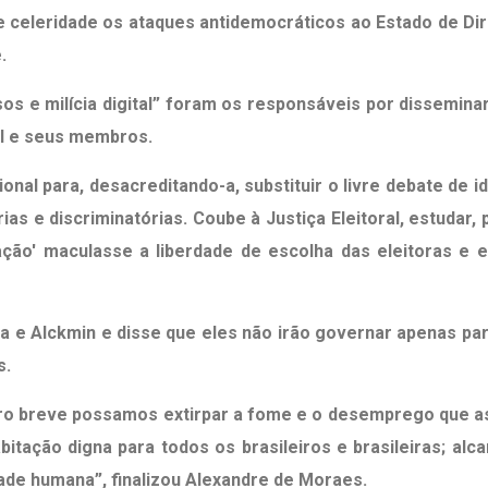
e celeridade os ataques antidemocráticos ao Estado de Dir
.
os e milícia digital” foram os responsáveis por dissemin
al e seus membros.
onal para, desacreditando-a, substituir o livre debate de i
as e discriminatórias. Coube à Justiça Eleitoral, estudar,
ão' maculasse a liberdade de escolha das eleitoras e ele
la e Alckmin e disse que eles não irão governar apenas par
s.
o breve possamos extirpar a fome e o desemprego que ass
bitação digna para todos os brasileiros e brasileiras; al
ade humana”, finalizou Alexandre de Moraes.