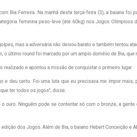
m Bia Ferreira. Na manhã desta terça-feira (3), a baiana foi
ategoria feminina peso-leve (até 60kg) nos Jogos Olímpicos de
golpes, mas a adversária não deixou barato e também tentou ataca
m, o último round foi marcado por um amplo domínio de Bia, que 
o realizado e apontou a missão de conquistar o primeiro lugar.
jogo e deu certo. Foi uma luta que eu precisava me impor mais
que ter todos os jogos", disse.
a o ouro. Ninguém pode se contentar só com o bronze, a gente q
edição dos Jogos. Além de Bia, o baiano Hebert Conceição e Abn