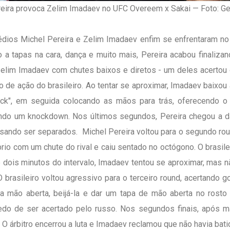
eira provoca Zelim Imadaev no UFC Overeem x Sakai — Foto: G
os Michel Pereira e Zelim Imadaev enfim se enfrentaram no 
 a tapas na cara, dança e muito mais, Pereira acabou finali
elim Imadaev com chutes baixos e diretos - um deles acertou
aio de ação do brasileiro. Ao tentar se aproximar, Imadaev baix
ck", em seguida colocando as mãos para trás, oferecendo o 
indo um knockdown. Nos últimos segundos, Pereira chegou a d
ecisando ser separados. Michel Pereira voltou para o segundo r
íbrio com um chute do rival e caiu sentado no octógono. O brasi
 dois minutos do intervalo, Imadaev tentou se aproximar, mas nã
 brasileiro voltou agressivo para o terceiro round, acertando 
r a mão aberta, beijá-la e dar um tapa de mão aberta no ros
do de ser acertado pelo russo. Nos segundos finais, após ma
O árbitro encerrou a luta e Imadaev reclamou que não havia bati