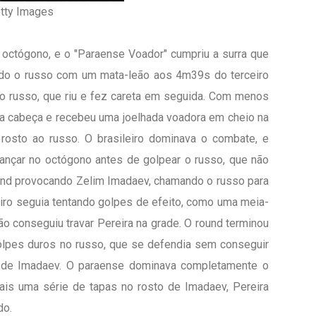
etty Images
octógono, e o "Paraense Voador" cumpriu a surra que
zando o russo com um mata-leão aos 4m39s do terceiro
 o russo, que riu e fez careta em seguida. Com menos
ou a cabeça e recebeu uma joelhada voadora em cheio na
rosto ao russo. O brasileiro dominava o combate, e
ançar no octógono antes de golpear o russo, que não
ound provocando Zelim Imadaev, chamando o russo para
leiro seguia tentando golpes de efeito, como uma meia-
o conseguiu travar Pereira na grade. O round terminou
golpes duros no russo, que se defendia sem conseguir
to de Imadaev. O paraense dominava completamente o
is uma série de tapas no rosto de Imadaev, Pereira
do.