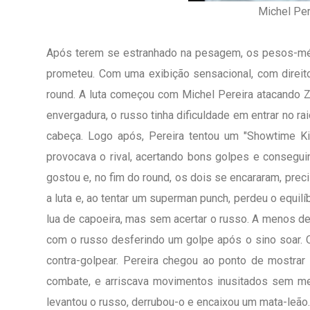
Michel Per
Após terem se estranhado na pesagem, os pesos-médi
prometeu. Com uma exibição sensacional, com direito
round. A luta começou com Michel Pereira atacando Z
envergadura, o russo tinha dificuldade em entrar no r
cabeça. Logo após, Pereira tentou um "Showtime Ki
provocava o rival, acertando bons golpes e consegu
gostou e, no fim do round, os dois se encararam, pr
a luta e, ao tentar um superman punch, perdeu o equil
lua de capoeira, mas sem acertar o russo. A menos de
com o russo desferindo um golpe após o sino soar. O
contra-golpear. Pereira chegou ao ponto de mostra
combate, e arriscava movimentos inusitados sem me
levantou o russo, derrubou-o e encaixou um mata-leão. 