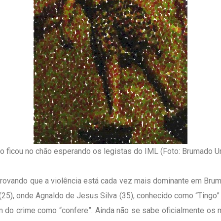
o ficou no chão esperando os legistas do IML (Foto: Brumado U
mprovando que a violência está cada vez mais dominante em Bru
(25), onde Agnaldo de Jesus Silva (35), conhecido como “Tingo” 
m do crime como “confere”. Ainda não se sabe oficialmente o