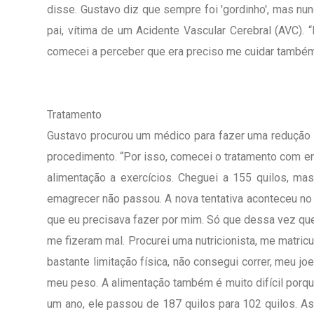
disse. Gustavo diz que sempre foi 'gordinho', mas n
pai, vítima de um Acidente Vascular Cerebral (AVC).
comecei a perceber que era preciso me cuidar também”
Tratamento
Gustavo procurou um médico para fazer uma redução 
procedimento. “Por isso, comecei o tratamento com end
alimentação a exercícios. Cheguei a 155 quilos, ma
emagrecer não passou. A nova tentativa aconteceu no 
que eu precisava fazer por mim. Só que dessa vez que
me fizeram mal. Procurei uma nutricionista, me matricul
bastante limitação física, não consegui correr, meu j
meu peso. A alimentação também é muito difícil porqu
um ano, ele passou de 187 quilos para 102 quilos. A