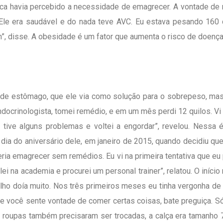
unca havia percebido a necessidade de emagrecer. A vontade de
 “Ele era saudável e do nada teve AVC. Eu estava pesando 160 
, disse. A obesidade é um fator que aumenta o risco de doença
de estômago, que ele via como solução para o sobrepeso, mas 
ocrinologista, tomei remédio, e em um mês perdi 12 quilos. Vi 
s tive alguns problemas e voltei a engordar”, revelou. Nessa
dia do aniversário dele, em janeiro de 2015, quando decidiu qu
ria emagrecer sem remédios. Eu vi na primeira tentativa que e
ei na academia e procurei um personal trainer”, relatou. O iníci
oelho doía muito. Nos três primeiros meses eu tinha vergonha de
e você sente vontade de comer certas coisas, bate preguiça. Só
s roupas também precisaram ser trocadas, a calça era tamanho 