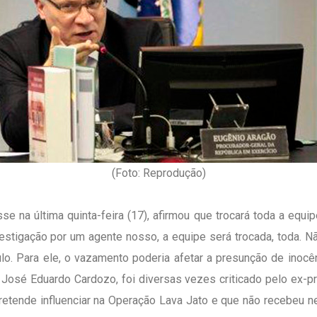
(Foto: Reprodução)
se na última quinta-feira (17), afirmou que trocará toda a equ
stigação por um agente nosso, a equipe será trocada, toda. Não
ulo. Para ele, o vazamento poderia afetar a presunção de inocên
José Eduardo Cardozo, foi diversas vezes criticado pelo ex-pres
 pretende influenciar na Operação Lava Jato e que não recebeu