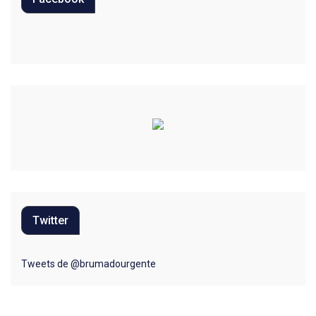
Educação
Eleições 2022
Emprego
Esporte
Habitação
Justiça
Meio Ambiente
Twitter
Moda
Mundo
Tweets de @brumadourgente
Música