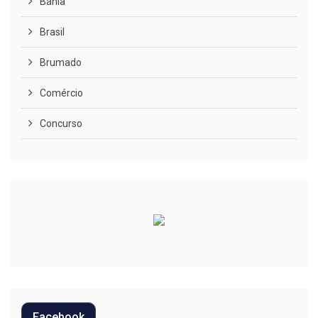
Bahia
Brasil
Brumado
Comércio
Concurso
COVID-19
Cultura
Curiosidades
Diversão
Economia
Editoriais
Facebook